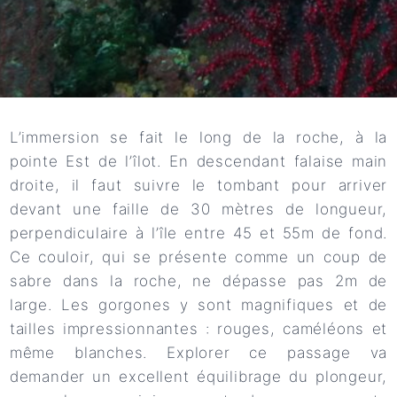
L’immersion se fait le long de la roche, à la
pointe Est de l’îlot. En descendant falaise main
droite, il faut suivre le tombant pour arriver
devant une faille de 30 mètres de longueur,
perpendiculaire à l’île entre 45 et 55m de fond.
Ce couloir, qui se présente comme un coup de
sabre dans la roche, ne dépasse pas 2m de
large. Les gorgones y sont magnifiques et de
tailles impressionnantes : rouges, caméléons et
même blanches. Explorer ce passage va
demander un excellent équilibrage du plongeur,