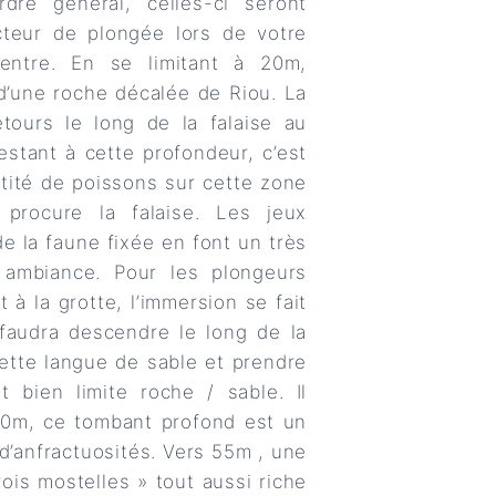
rdre général, celles-ci seront
cteur de plongée lors de votre
entre. En se limitant à 20m,
 d’une roche décalée de Riou. La
etours le long de la falaise au
stant à cette profondeur, c’est
ntité de poissons sur cette zone
 procure la falaise. Les jeux
 la faune fixée en font un très
 ambiance. Pour les plongeurs
à la grotte, l’immersion se fait
l faudra descendre le long de la
cette langue de sable et prendre
 bien limite roche / sable. Il
60m, ce tombant profond est un
’anfractuosités. Vers 55m , une
ois mostelles » tout aussi riche