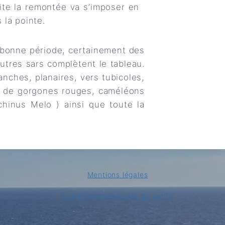
ite la remontée va s’imposer en
 la pointe.
a bonne période, certainement des
tres sars complètent le tableau.
anches, planaires, vers tubicoles,
t de gorgones rouges, caméléons
Echinus Melo ) ainsi que toute la
Mentions légales
Conditions générales de vente