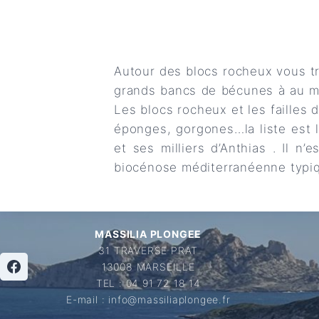
Autour des blocs rocheux vous tr
grands bancs de bécunes à au ma
Les blocs rocheux et les failles 
éponges, gorgones…la liste est
et ses milliers d’Anthias . Il n
biocénose méditerranéenne typiq
MASSILIA PLONGEE
31 TRAVERSE PRAT
13008 MARSEILLE
TEL : 04 91 72 18 14
E-mail : info@massiliaplongee.fr