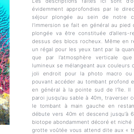
Les descriptions faites ici sont d’o
évidemment approfondies par le dire
séjour plongée au sein de notre c
l’immersion se fait en général au pied
plongée va être constituée d’allers-r
dessus des blocs rocheux. Même en re
un régal pour les yeux tant par la qua
que par l’atmosphère verticale que
lumineux se mélangeant aux couleurs de
joli endroit pour la photo macro ou
pouvant accéder au tombant profond et 
en général à la pointe sud de l’île. I
paroi jusqu’au sable à 40m, traverser 
le tombant à main gauche en restant
débute vers 40m et descend jusqu’à 
biotope abondamment décoré et niché d
grotte voûtée vous attend dite aux « tr