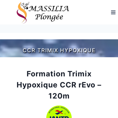
Aller
au
contenu
CCR TRIMIX HYPOXIQUE
Formation Trimix
Hypoxique CCR rEvo –
120m