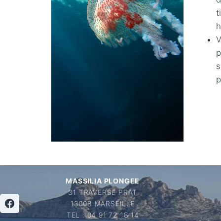
t
h
V
p
s
p
MASSILIA PLONGEE
31 TRAVERSE PRAT
13008 MARSEILLE
TEL : 04 91 72 18 14