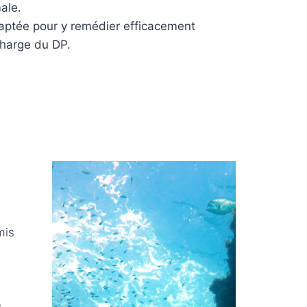
ale.
daptée pour y remédier efficacement
 charge du DP.
mis
u